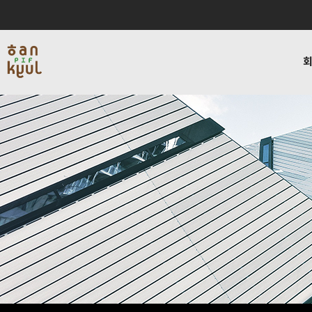
인사말
서비스
블로그
채용
연혁
데이타인프라사업
비젼하우
회사소개
사업소개
커뮤니티
채용
회사소개
사업소개
커뮤
인사말
서비스
교육
연혁
데이타인프라사업
복지
비젼하우스
네트워크보안사업
사내활
편지
블로그
찾아오시는길