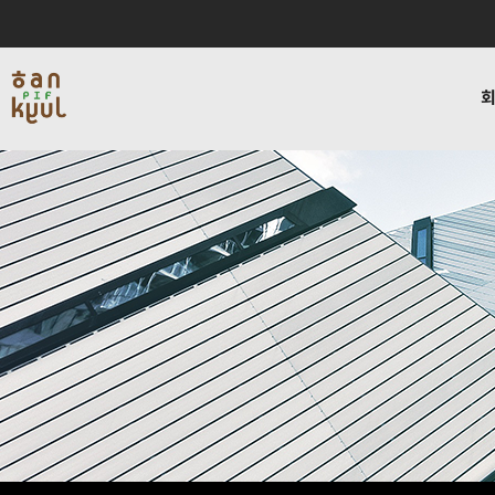
인사말
서비스
블로그
채용
연혁
데이타인프라사업
비젼하우
회사소개
사업소개
커뮤니티
채용
회사소개
사업소개
커뮤
인사말
서비스
교육
연혁
데이타인프라사업
복지
비젼하우스
네트워크보안사업
사내활
편지
블로그
찾아오시는길