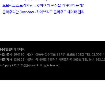
오브젝트 스토리지란 무엇이며 왜 관심을 가져야 하는가?
클라우디안 Overview - 하이브리드 클라우드 데이터 관리
(주)한결피아이에프
서울 본사
(04790) 서울시 성동구 성수일로 89 메타모르포 801호
TEL 02.553.
세종 지사
(30128) 세종시 국세청로 4 갤러리세종프라자 805호
TEL 044.863.1
© Copyright 2016 (주)한결피아이에프. All rights Reserved.