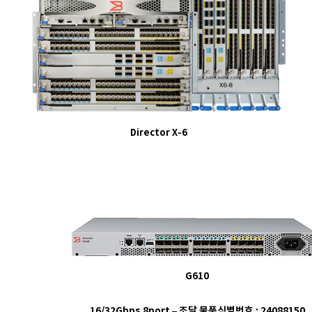
Director X-6
G610
16/32Gbps 8port – 조달 물품식별번호 :
24088150