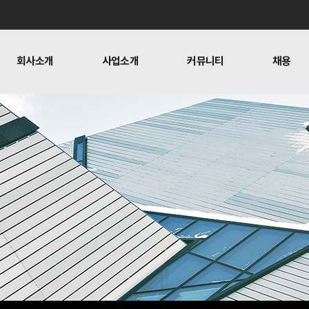
회사소개
사업소개
커뮤니티
채용
사업
젼하우스
네트워크보안사업
찾아오시는길
소개
커뮤니티
채용
교육
채용
인프라사업
복지
크보안사업
사내활동
블로그