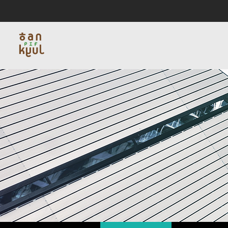
인사말
서비스
블로그
채용
연혁
데이타인프라
비
회사소개
사업소개
커뮤니티
채용
회사소개
사업
인사말
서비스
연혁
데이타
비젼하우스
네트워
편지
찾아오시는길