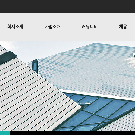
회사소개
사업소개
커뮤니티
채용
사업
젼하우스
네트워크보안사업
찾아오시는길
소개
커뮤니티
채용
교육
채용
인프라사업
복지
크보안사업
사내활동
블로그