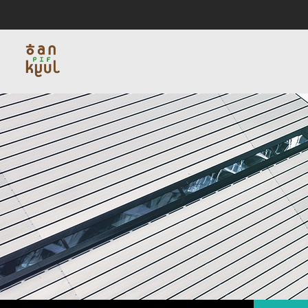
인사말
서비스
블로그
채용
연혁
데이타인프라
비
회사소개
사업소개
커뮤니티
채용
회사소개
사업
인사말
서비스
연혁
데이타
비젼하우스
네트워
편지
찾아오시는길