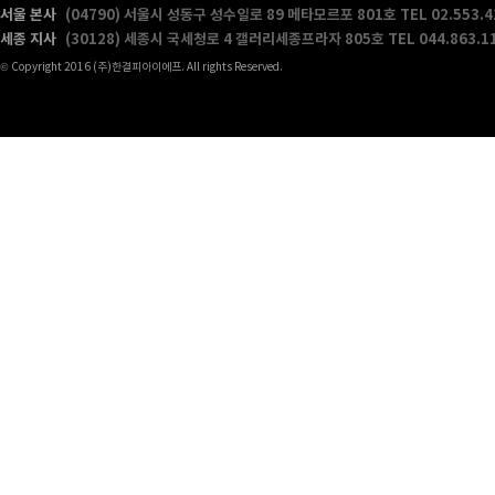
서울 본사
(04790) 서울시 성동구 성수일로 89 메타모르포 801호
TEL 02.553.
세종 지사
(30128) 세종시 국세청로 4 갤러리세종프라자 805호
TEL 044.863.1
© Copyright 2016 (주)한결피아이에프. All rights Reserved.