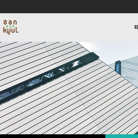
인사말
서비스
블로그
채용
연혁
데이타인프라사업
비젼하우
회사소개
사업소개
커뮤니티
채용
회사소개
사업소개
커뮤
인사말
서비스
교육
연혁
데이타인프라사업
복지
비젼하우스
네트워크보안사업
사내활
편지
블로그
찾아오시는길